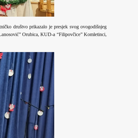
ičko društvo prikazalo je presjek svog ovogodišnjeg
 Lanosović” Orubica, KUD-a “Filipovčice” Komletinci,