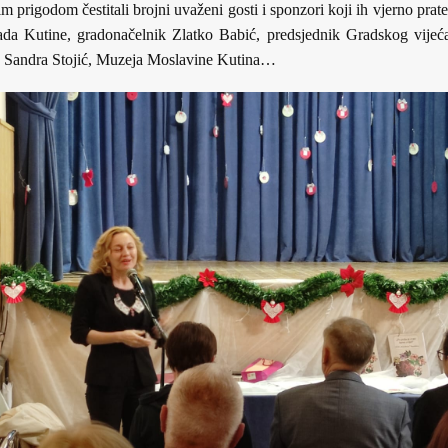
prigodom čestitali brojni uvaženi gosti i sponzori koji ih vjerno prat
rada Kutine, gradonačelnik Zlatko Babić, predsjednik Gradskog vijeć
 Sandra Stojić, Muzeja Moslavine Kutina…