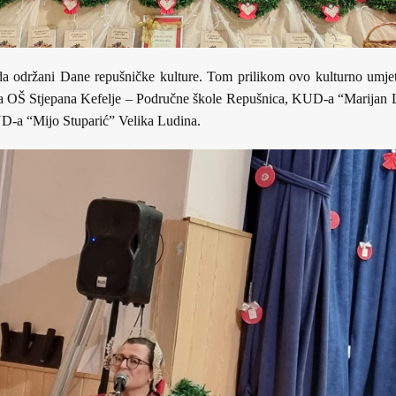
a održani Dane repušničke kulture. Tom prilikom ovo kulturno umjetn
enika OŠ Stjepana Kefelje – Područne škole Repušnica, KUD-a “Marijan
-a “Mijo Stuparić” Velika Ludina.